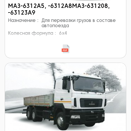
МАЗ-6312А5, -6312А8МАЗ-631208,
-63123А9
Назначение :
Для перевозки грузов в составе
автопоезда
Колесная формула :
6x4