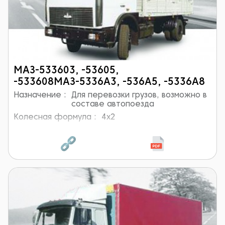
МАЗ-533603, -53605,
-533608МАЗ-5336А3, -536А5, -5336А8
Назначение :
Для перевозки грузов, возможно в
составе автопоезда
Колесная формула :
4x2