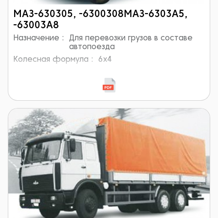
МАЗ-630305, -6300308МАЗ-6303А5,
-63003А8
Назначение :
Для перевозки грузов в составе
автопоезда
Колесная формула :
6x4