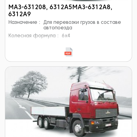
МАЗ-631208, 6312А5МАЗ-6312А8,
6312А9
Назначение :
Для перевозки грузов в составе
автопоезда
Колесная формула :
6x4