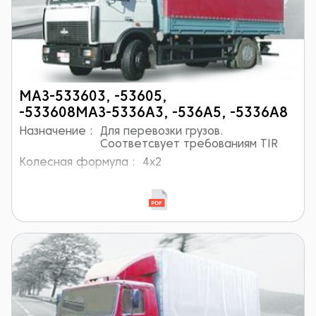
МАЗ-533603, -53605,
-533608МАЗ-5336А3, -536А5, -5336А8
Назначение :
Для перевозки грузов.
Соответсвует требованиям TIR
Колесная формула :
4x2