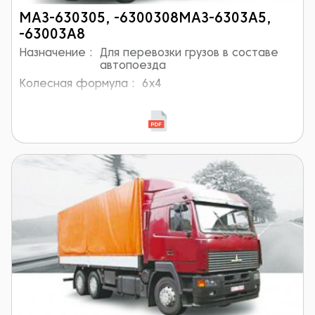
МАЗ-630305, -6300308МАЗ-6303А5,
-63003А8
Назначение :
Для перевозки грузов в составе
автопоезда
Колесная формула :
6x4