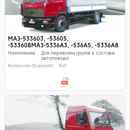
МАЗ-533603, -53605,
-533608МАЗ-5336А3, -536А5, -5336А8
Назначение :
Для перевозки грузов в составе
автопоезда
Колесная формула :
4x2