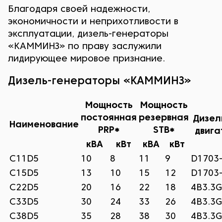
Благодаря своей надежности,
экономичности и неприхотливости в
эксплуатации, дизель-генераторы
«КАММИНЗ» по праву заслужили
лидирующее мировое признание.
Дизель-генераторы «КАММИНЗ»
Мощность
Мощность
постоянная
резервная
Дизел
Наименование
PRP*
STB*
двига
кВА
кВт
кВА
кВт
C11D5
10
8
11
9
D1703
C15D5
13
10
15
12
D1703
C22D5
20
16
22
18
4B3.3
C33D5
30
24
33
26
4B3.3
C38D5
35
28
38
30
4B3.3