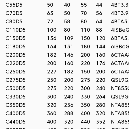
C55D5
50
40
55
44
4BT3.
C70D5
63
50
70
56
4BT3.
C80D5
72
58
80
64
4BTA3
C110D5
100
80
110
88
4ISBe
C150D5
136
109
150
120
6BTA5
C180D5
164
131
180
144
6ISBe
C200D5
182
146
200
160
6CTAA
C220D5
200
160
220
176
6CTAA
C250D5
227
182
150
200
6CTAA
C275D5
250
200
275
220
QSL9G
C300D5
275
220
300
240
NT855
C330D5
300
240
330
264
QSL9G
C350D5
320
256
350
280
NTA85
C400D5
360
288
400
320
NTA85
C440D5
400
320
440
352
NTA85