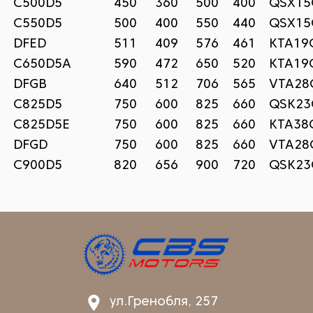
C500D5
450
360
500
400
QSX15
C550D5
500
400
550
440
QSX15
DFED
511
409
576
461
KTA19
C650D5A
590
472
650
520
KTA19
DFGB
640
512
706
565
VTA28
C825D5
750
600
825
660
QSK23
C825D5E
750
600
825
660
KTA38
DFGD
750
600
825
660
VTA28
C900D5
820
656
900
720
QSK23
ул.Гренобля, 257